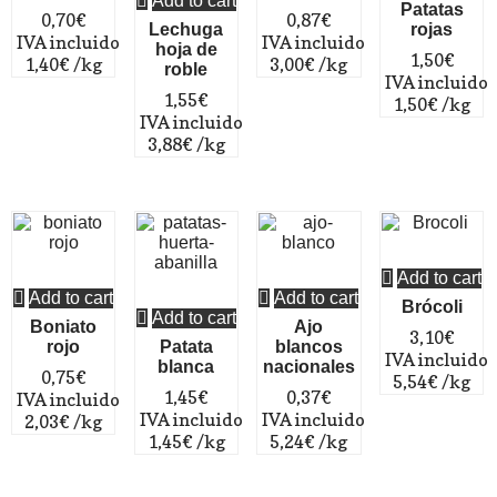
Add to cart
Patatas
0,70
€
0,87
€
Lechuga
rojas
 IVA incluido
 IVA incluido
hoja de
1,50
€
1,40
€
/kg
3,00
€
/kg
roble
 IVA incluido
1,55
€
1,50
€
/kg
 IVA incluido
3,88
€
/kg
Add to cart
Add to cart
Add to cart
Brócoli
Add to cart
Boniato
Ajo
3,10
€
rojo
Patata
blancos
 IVA incluido
blanca
nacionales
0,75
€
5,54
€
/kg
1,45
€
0,37
€
 IVA incluido
 IVA incluido
 IVA incluido
2,03
€
/kg
1,45
€
/kg
5,24
€
/kg