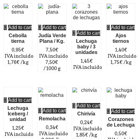
Add to cart
Add to cart
Add to cart
Add to cart
Cebolla
Judía Verde
Ajos
tierna
Plana / Kg.
Lechuga
tiernos
baby / 3
0,95
€
7,50
€
1,40
€
unidades
 IVA incluido
 IVA incluido
 IVA incluido
1,45
€
1,76
€
/kg
7,50
€
1,75
€
/kg
 IVA incluido
/
1000 g
Add to cart
Add to cart
Lechuga
Add to cart
Add to cart
Iceberg /
Chirivía
Remolacha
unidad
Corazones
0,24
€
de Lechuga
0,34
€
1,25
€
 IVA incluido
 IVA incluido
0,50
€
 IVA incluido
1,85
€
/kg