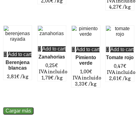
2,00
€
/kg
 IVA incluido
4,27
€
/kg
Add to cart
Add to cart
Add to cart
Add to cart
Zanahorias
Pimiento
Tomate rojo
Berenjena
verde
0,25
€
0,47
€
blancas
 IVA incluido
1,00
€
 IVA incluido
3,81
€
/kg
1,79
€
/kg
 IVA incluido
2,61
€
/kg
3,33
€
/kg
Cargar más