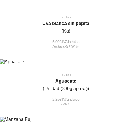
Frutas
Uva blanca sin pepita
(Kg)
5,00
€
 IVA incluido
Precio por Kg
5,00
€
/kg
Frutas
Aguacate
(Unidad (330g aprox.))
2,25
€
 IVA incluido
7,76
€
/kg