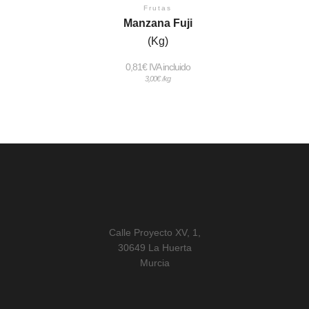
Frutas
Manzana Fuji
(Kg)
0,81
€
 IVA incluido
3,00
€
/kg
Calle Proyecto XV, 1,
30649 La Huerta
Murcia