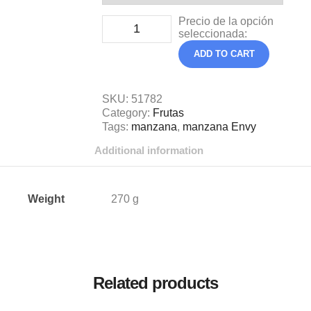
Precio de la opción
seleccionada:
ADD TO CART
SKU:
51782
Category:
Frutas
Tags:
manzana
,
manzana Envy
Additional information
Weight
270 g
Related products