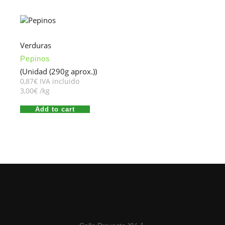
Verduras
Pepinos
(Unidad (290g aprox.))
0,87
€
 IVA incluido
3,00
€
/kg
Add to cart