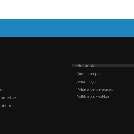
Mi cuenta
Como comprar
s
Aviso Legal
os
Politica de privacidad
Politica de cookies
roductos
historia
o