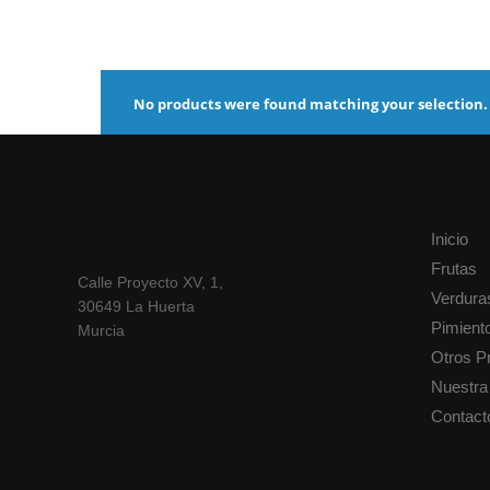
No products were found matching your selection.
Inicio
Frutas
Calle Proyecto XV, 1,
Verdura
30649 La Huerta
Pimient
Murcia
Otros P
Nuestra 
Contact