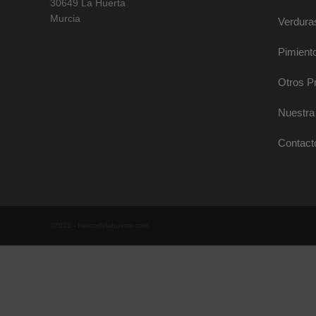
30649 La Huerta
Murcia
Verdura
Pimient
Otros P
Nuestra 
Contact
©2021 - frescodelahuerta.com