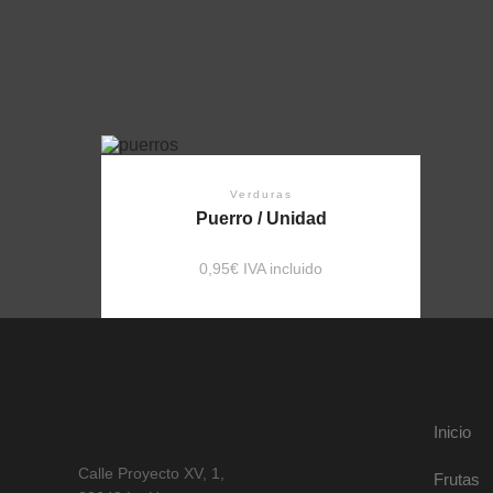
Verduras
Puerro / Unidad
0,95
€
 IVA incluido
Inicio
Calle Proyecto XV, 1,
Frutas