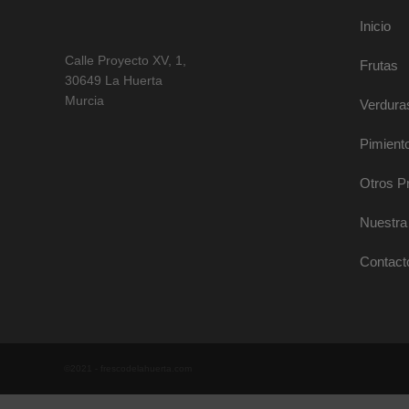
Inicio
Calle Proyecto XV, 1,
Frutas
30649 La Huerta
Murcia
Verdura
Pimient
Otros P
Nuestra 
Contact
©2021 - frescodelahuerta.com