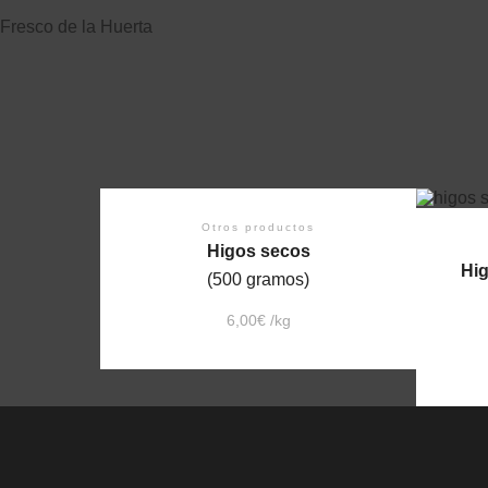
Fresco de la Huerta
Otros productos
Higos secos
Hig
(500 gramos)
6,00
€
/
kg