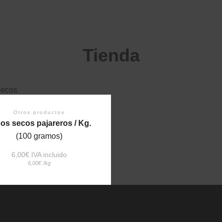
Tienda
Otros productos
os secos pajareros / Kg.
(100 gramos)
6,00
€
 IVA incluido
6,00
€
/
kg