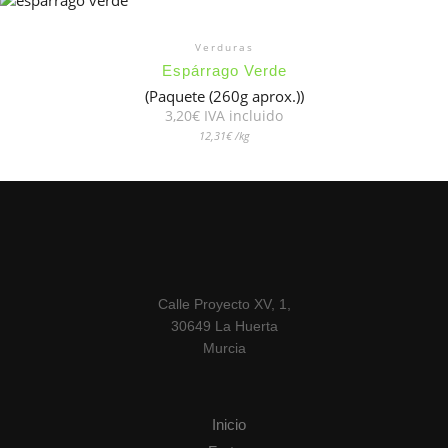
Verduras
Espárrago Verde
(Paquete (260g aprox.))
3,20
€
 IVA incluido
12,31
€
/kg
Calle Proyecto XV, 1,
30649 La Huerta
Murcia
Inicio