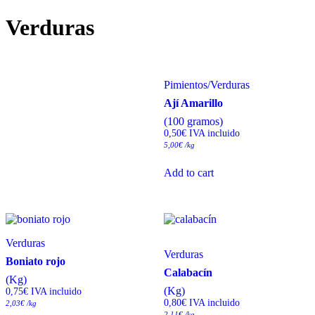
Verduras
Pimientos
/
Verduras
Ají Amarillo
(100 gramos)
0,50
€
 IVA incluido
5,00
€
/kg
Add to cart
Verduras
Verduras
Boniato rojo
Calabacín
(Kg)
(Kg)
0,75
€
 IVA incluido
0,80
€
 IVA incluido
2,03
€
/kg
2,11
€
/kg